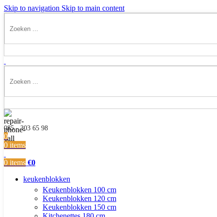
Skip to navigation
Skip to main content
085 - 303 65 98
0
0
items
0
items
€
0
keukenblokken
Keukenblokken 100 cm
Keukenblokken 120 cm
Keukenblokken 150 cm
Kitchenettes 180 cm