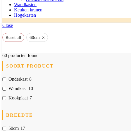
Wandkasten
Keuken kranen
Hogekasten
Close
×
Reset all
60cm
60
producten found
SOORT PRODUCT
Onderkast
8
Wandkast
10
Kookplaat
7
BREEDTE
50cm
17