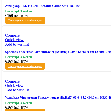
Afzuigkap EEK E 60cm Piccante Calino wit HRG-159
€
160
Incl. BTW
Toevoegen aan winkelwagen
Compare
Quick view
Add to wishlist
Spoelbak onderkast Faro Antraciet (BxHxD) 60,0×84,8×60,0 cm UC606-9-6
€
167
Incl. BTW
Toevoegen aan winkelwagen
Compare
Quick view
Add to wishlist
Wandkast Vigo grenen Fantasy nougat (BxHxD) 60,0×35,2×34,6 cm HRG-4
€
167
Incl. BTW