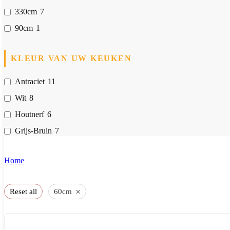
330cm
7
90cm
1
KLEUR VAN UW KEUKEN
Antraciet
11
Wit
8
Houtnerf
6
Grijs-Bruin
7
Home
»
Winkelen
×
Reset all
60cm