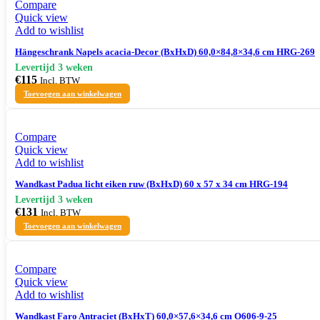
Compare
Quick view
Add to wishlist
Hängeschrank Napels acacia-Decor (BxHxD) 60,0×84,8×34,6 cm HRG-269
€
115
Incl. BTW
Toevoegen aan winkelwagen
Compare
Quick view
Add to wishlist
Wandkast Padua licht eiken ruw (BxHxD) 60 x 57 x 34 cm HRG-194
€
131
Incl. BTW
Toevoegen aan winkelwagen
Compare
Quick view
Add to wishlist
Wandkast Faro Antraciet (BxHxT) 60,0×57,6×34,6 cm O606-9-25