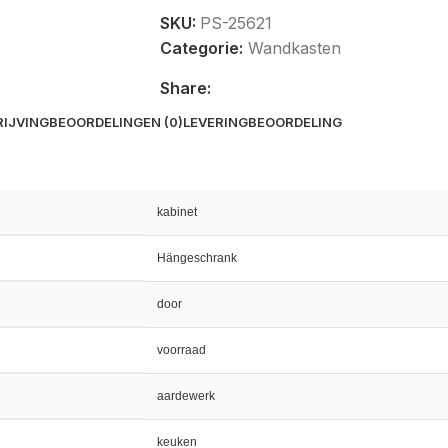
SKU:
PS-25621
Categorie:
Wandkasten
Share:
IJVING
BEOORDELINGEN (0)
LEVERING
BEOORDELING
kabinet
Hängeschrank
door
voorraad
aardewerk
keuken