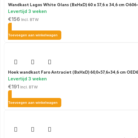
Wandkast Lagos White Glans (BxHxD) 60 x 57,6 x 34,6 cm O606
€
156
Incl. BTW
Toevoegen aan winkelwagen
Hoek wandkast Faro Antraciet (BxHxD) 60,0×57,6×34,6 cm OED
€
191
Incl. BTW
Toevoegen aan winkelwagen