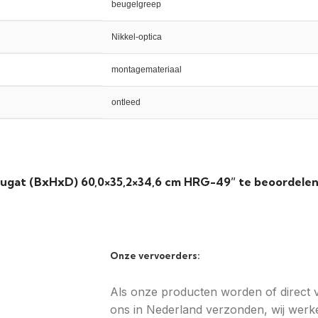
beugelgreep
Nikkel-optica
montagemateriaal
ontleed
ugat (BxHxD) 60,0×35,2×34,6 cm HRG-49” te beoordele
Onze vervoerders:
Als onze producten worden of direct va
ons in Nederland verzonden, wij werke