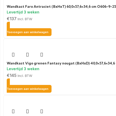
Wandkast Faro Antraciet (BxHxT) 60,0×57,6×34,6 cm O606-9-25
€
137
Incl. BTW
Toevoegen aan winkelwagen
Wandkast Vigo grenen Fantasy nougat (BxHxD) 40,0×57,6×34,
€
145
Incl. BTW
Toevoegen aan winkelwagen