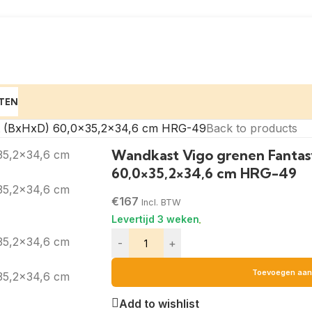
TEN
at (BxHxD) 60,0×35,2×34,6 cm HRG-49
Back to products
Wandkast Vigo grenen Fantas
60,0×35,2×34,6 cm HRG-49
€
167
Incl. BTW
-
+
Toevoegen aan
Add to wishlist