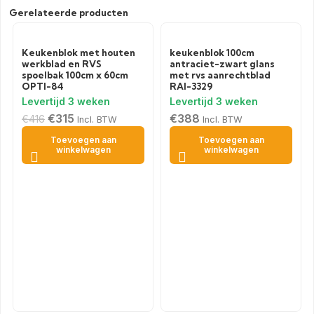
Gerelateerde producten
Keukenblok met houten
keukenblok 100cm
werkblad en RVS
antraciet-zwart glans
spoelbak 100cm x 60cm
met rvs aanrechtblad
OPTI-84
RAI-3329
€
315
€
388
€
416
Incl. BTW
Incl. BTW
Toevoegen aan
Toevoegen aan
winkelwagen
winkelwagen