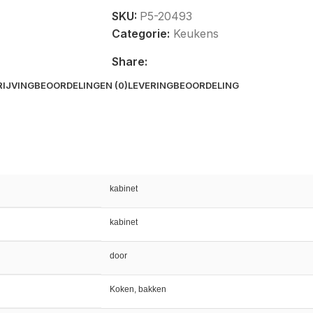
SKU:
P5-20493
Categorie:
Keukens
Share:
IJVING
BEOORDELINGEN (0)
LEVERING
BEOORDELING
kabinet
kabinet
door
Koken, bakken