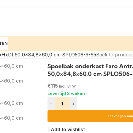
TEN
(BxHxD) 50,0×84,8×60,0 cm SPLO506-9-65
Back to product
Spoelbak onderkast Faro Antr
50,0×84,8×60,0 cm SPLO506-
€
115
Incl. BTW
-
+
Toevoegen aan
Add to wishlist