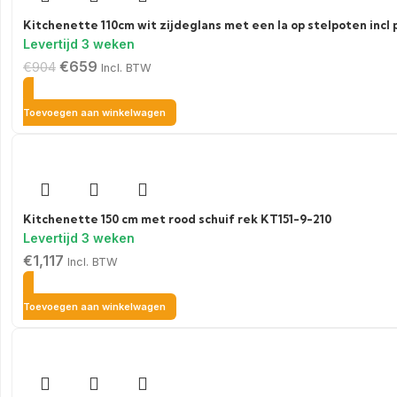
Kitchenette 110cm wit zijdeglans met een la op stelpoten incl
€
659
€
904
Incl. BTW
Toevoegen aan winkelwagen
Kitchenette 150 cm met rood schuif rek KT151-9-210
€
1,117
Incl. BTW
Toevoegen aan winkelwagen