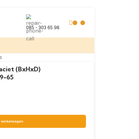
085 - 303 65 98
s
aciet (BxHxD)
9-65
 winkelwagen