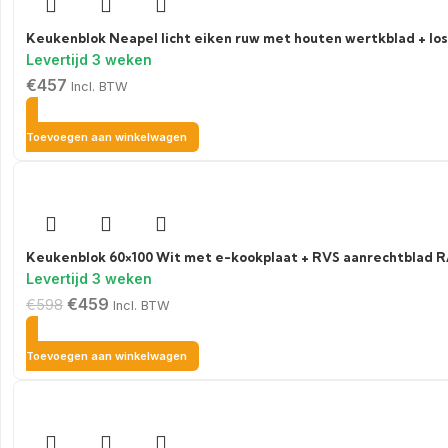
Keukenblok Neapel licht eiken ruw met houten wertkblad + lo
€
457
Incl. BTW
Toevoegen aan winkelwagen
Keukenblok 60×100 Wit met e-kookplaat + RVS aanrechtblad R
€
459
€
598
Incl. BTW
Toevoegen aan winkelwagen