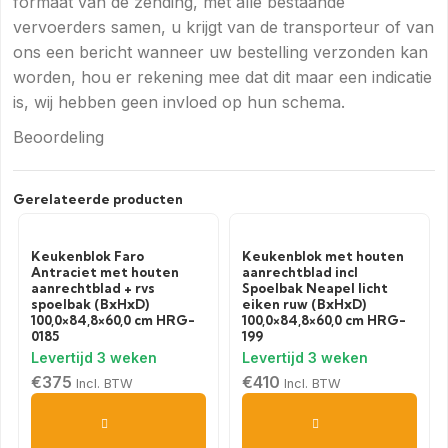
formaat van de zending, met alle bestaande
vervoerders samen, u krijgt van de transporteur of van
ons een bericht wanneer uw bestelling verzonden kan
worden, hou er rekening mee dat dit maar een indicatie
is, wij hebben geen invloed op hun schema.
Beoordeling
Gerelateerde producten
Keukenblok Faro
Keukenblok met houten
Antraciet met houten
aanrechtblad incl
aanrechtblad + rvs
Spoelbak Neapel licht
spoelbak (BxHxD)
eiken ruw (BxHxD)
100,0×84,8×60,0 cm HRG-
100,0×84,8×60,0 cm HRG-
0185
199
€
375
€
410
Incl. BTW
Incl. BTW