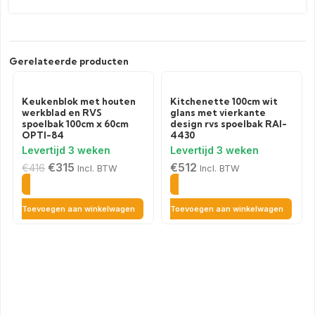
Gerelateerde producten
Keukenblok met houten
Kitchenette 100cm wit
werkblad en RVS
glans met vierkante
spoelbak 100cm x 60cm
design rvs spoelbak RAI-
OPTI-84
4430
€
315
€
512
€
416
Incl. BTW
Incl. BTW
Toevoegen aan winkelwagen
Toevoegen aan winkelwagen