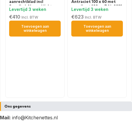
aanrechtblad incl
Antraciet 100 x 60 met
Spoelbak Neapel licht
wandkast 100cm RAI-0021
eiken ruw (BxHxD)
100,0×84,8×60,0 cm HRG-
€
410
€
623
Incl. BTW
Incl. BTW
199
Toevoegen aan
Toevoegen aan
winkelwagen
winkelwagen
Ons gegevens
Mail:
info@Kitchenettes.nl