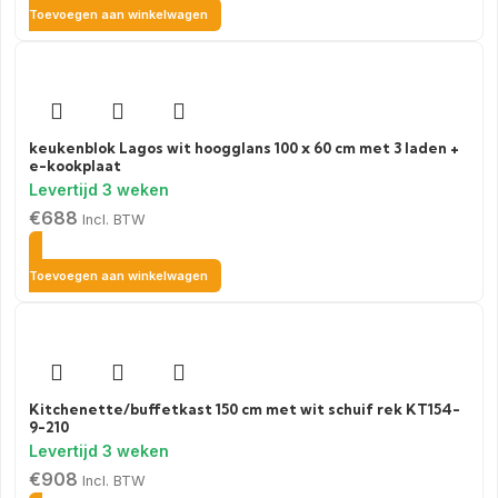
Toevoegen aan winkelwagen
keukenblok Lagos wit hoogglans 100 x 60 cm met 3 laden +
e-kookplaat
€
688
Incl. BTW
Toevoegen aan winkelwagen
Kitchenette/buffetkast 150 cm met wit schuif rek KT154-
9-210
€
908
Incl. BTW