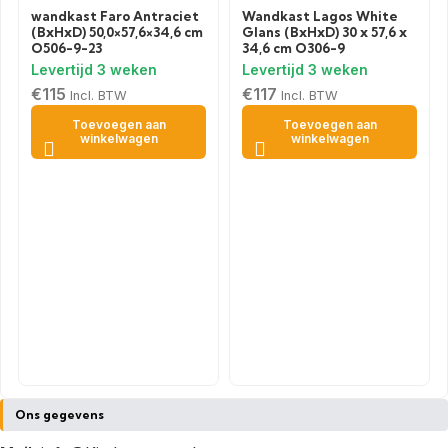
wandkast Faro Antraciet
Wandkast Lagos White
(BxHxD) 50,0×57,6×34,6 cm
Glans (BxHxD) 30 x 57,6 x
O506-9-23
34,6 cm O306-9
€
115
€
117
Incl. BTW
Incl. BTW
Toevoegen aan
Toevoegen aan
winkelwagen
winkelwagen
Ons gegevens