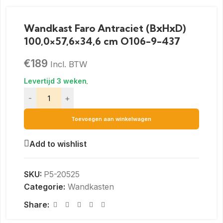
Wandkast Faro Antraciet (BxHxD)
100,0×57,6×34,6 cm O106-9-437
€
189
Incl. BTW
-
+
Toevoegen aan winkelwagen
Add to wishlist
SKU:
P5-20525
Categorie:
Wandkasten
Share: