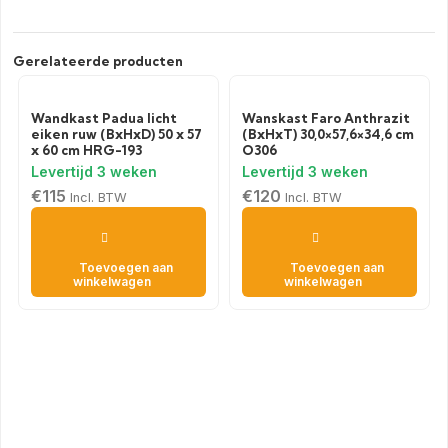
Gerelateerde producten
Wandkast Padua licht
Wanskast Faro Anthrazit
eiken ruw (BxHxD) 50 x 57
(BxHxT) 30,0×57,6×34,6 cm
x 60 cm HRG-193
O306
€
115
€
120
Incl. BTW
Incl. BTW
Toevoegen aan
Toevoegen aan
winkelwagen
winkelwagen