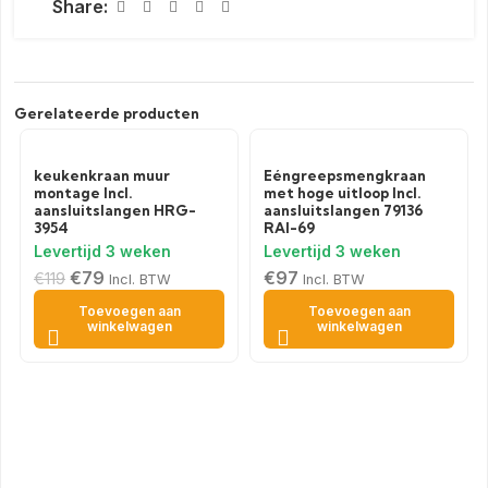
Share:
Gerelateerde producten
keukenkraan muur
Eéngreepsmengkraan
montage Incl.
met hoge uitloop Incl.
aansluitslangen HRG-
aansluitslangen 79136
3954
RAI-69
€
79
€
97
€
119
Incl. BTW
Incl. BTW
Toevoegen aan
Toevoegen aan
winkelwagen
winkelwagen