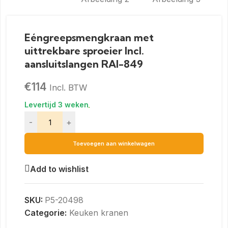
Eéngreepsmengkraan met
uittrekbare sproeier Incl.
aansluitslangen RAI-849
€
114
Incl. BTW
-
+
Toevoegen aan winkelwagen
Add to wishlist
SKU:
P5-20498
Categorie:
Keuken kranen