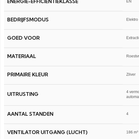
ENERGIE-EFFICIËNTIEKLASSE
EN
BEDRIJFSMODUS
Elektro
GOED VOOR
Extract
MATERIAAL
Roestvr
PRIMAIRE KLEUR
Zilver
4 vermo
UITRUSTING
automat
AANTAL STANDEN
4
VENTILATOR UITGANG (LUCHT)
186 m³ /