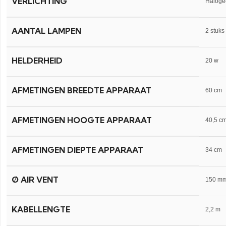
VERLICHTING
Haloge
AANTAL LAMPEN
2 stuks
HELDERHEID
20 w
AFMETINGEN BREEDTE APPARAAT
60 cm
AFMETINGEN HOOGTE APPARAAT
40,5 c
AFMETINGEN D
IEPTE APPARAAT
34 cm
Ø AIR VENT
150 m
KABELLENGTE
2,2 m