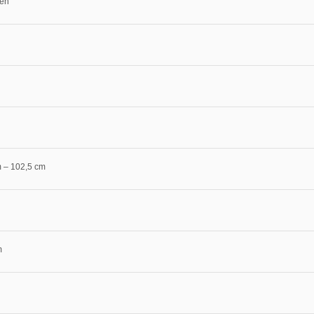
en
m – 102,5 cm
m