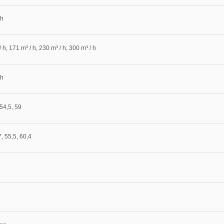
/h
 h, 171 m³ / h, 230 m³ / h, 300 m³ / h
/h
 54,5, 59
7, 55,5, 60,4