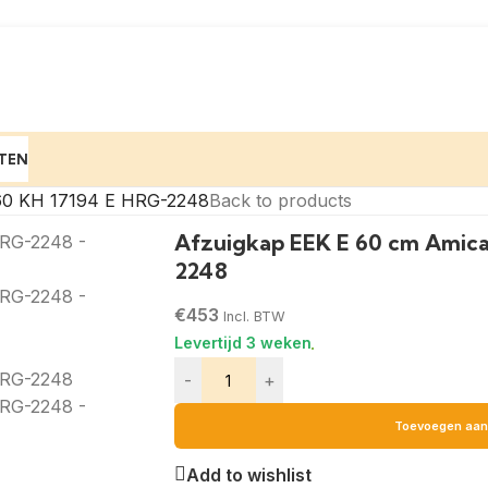
TEN
 60 KH 17194 E HRG-2248
Back to products
Afzuigkap EEK E 60 cm Amica
2248
€
453
Incl. BTW
-
+
Toevoegen aan
Add to wishlist