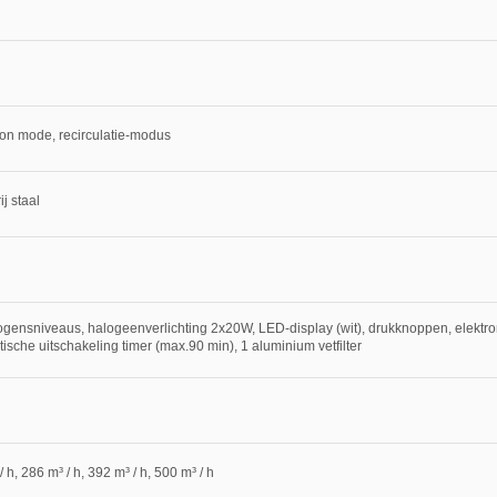
ion mode, recirculatie-modus
ij staal
gensniveaus, halogeenverlichting 2x20W, LED-display (wit), drukknoppen, elektroni
ische uitschakeling timer (max.90 min), 1 aluminium vetfilter
 h, 286 m³ / h, 392 m³ / h, 500 m³ / h