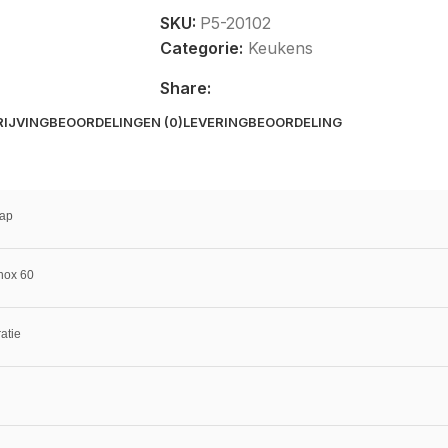
SKU:
P5-20102
Categorie:
Keukens
Share:
IJVING
BEOORDELINGEN (0)
LEVERING
BEOORDELING
kap
nox 60
ratie