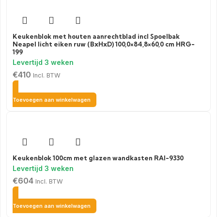
Keukenblok met houten aanrechtblad incl Spoelbak
Neapel licht eiken ruw (BxHxD) 100,0×84,8×60,0 cm HRG-
199
€
410
Incl. BTW
Toevoegen aan winkelwagen
Keukenblok 100cm met glazen wandkasten RAI-9330
€
604
Incl. BTW
Toevoegen aan winkelwagen