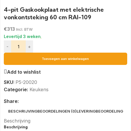
4-pit Gaskookplaat met elektrische
vonkontsteking 60 cm RAI-109
€
313
Incl. BTW
-
+
Toevoegen aan winkelwagen
Add to wishlist
SKU:
P5-20020
Categorie:
Keukens
Share:
BESCHRIJVING
BEOORDELINGEN (0)
LEVERING
BEOORDELING
Beschrijving
Beschrijving