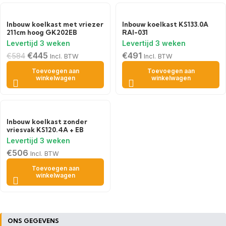
Inbouw koelkast met vriezer
Inbouw koelkast KS133.0A
211cm hoog GK202EB
RAI-031
€
445
€
491
€
584
Incl. BTW
Incl. BTW
Toevoegen aan
Toevoegen aan
winkelwagen
winkelwagen
Inbouw koelkast zonder
vriesvak KS120.4A + EB
€
506
Incl. BTW
Toevoegen aan
winkelwagen
ONS GEGEVENS