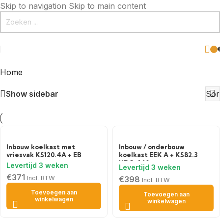
Skip to navigation
Skip to main content
Home
Toont alle 5 resultaten
Show sidebar
Inbouw koelkast met
Inbouw / onderbouw
vriesvak KS120.4A + EB
koelkast EEK A + KS82.3
HRG-140
€
371
Incl. BTW
€
398
Incl. BTW
Toevoegen aan
Toevoegen aan
winkelwagen
winkelwagen