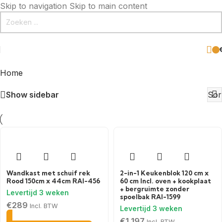
Skip to navigation
Skip to main content
Home
Toont alle 2 resultaten
Show sidebar
Wandkast met schuif rek
2-in-1 Keukenblok 120 cm x
Rood 150cm x 44cm RAI-456
60 cm Incl. oven + kookplaat
+ bergruimte zonder
spoelbak RAI-1599
€
289
Incl. BTW
€
1,197
Incl. BTW