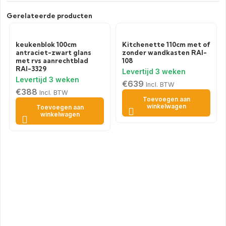
Gerelateerde producten
keukenblok 100cm
Kitchenette 110cm met of
antraciet-zwart glans
zonder wandkasten RAI-
met rvs aanrechtblad
108
RAI-3329
€
639
Incl. BTW
€
388
Incl. BTW
Toevoegen aan
winkelwagen
Toevoegen aan
winkelwagen