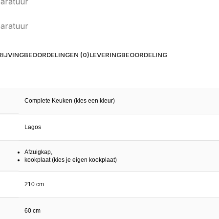
IJVING
BEOORDELINGEN (0)
LEVERING
BEOORDELING
Complete Keuken (kies een kleur)
Lagos
Afzuigkap,
kookplaat (kies je eigen kookplaat)
210 cm
60 cm