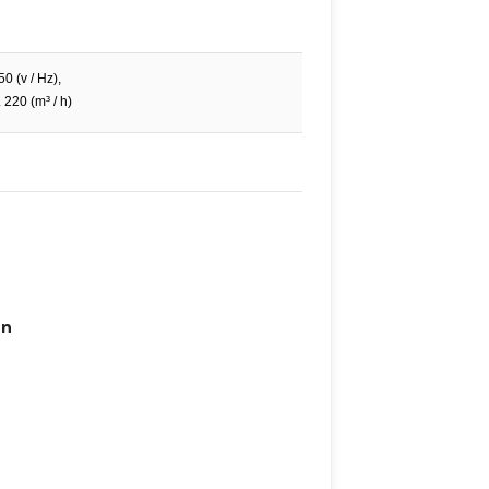
0 (v / Hz),
 220 (m³ / h)
en