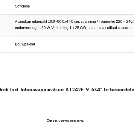
Softclose
Afzuigkap uitgepakt 10,0×60,0x47,0 cm, spanning / frequentie 220 – 240/5
motorvermogen 80 W, Verlichting 1 x 25 (W), uitlaat, max uitlaat capaciteit.
Bouwpakket
rek Incl. Inbouwapparatuur KT242E-9-634” te beoordel
Onze vervoerders: