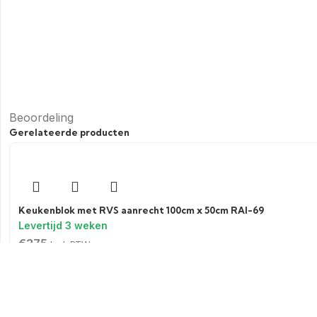
Beoordeling
Gerelateerde producten
Keukenblok met RVS aanrecht 100cm x 50cm RAI-69
€
375
Incl. BTW
Toevoegen aan winkelwagen