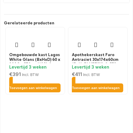
Gerelateerde producten
Omgebouwde kast Lagos
Apothekerskast Faro
White Glans (BxHxD) 60 x
Antraciet 30x174x60cm
206,8 x 57,1 cm H661-9
(BxHxD) HFZ319-9-573
€
391
€
411
Incl. BTW
Incl. BTW
Toevoegen aan winkelwagen
Toevoegen aan winkelwagen