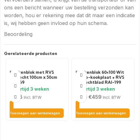
ons een bericht wanneer uw bestelling verzonden kan
worden, hou er rekening mee dat dit maar een indicatie
is, wij hebben geen invloed op hun schema.
Beoordeling
Gerelateerde producten
Keukenblok met RVS
Keukenblok 60×100 Wit
aanrecht 100cm x 50cm
met e-kookplaat + RVS
RAI-69
aanrechtblad RAI-199
€
375
€
459
€
598
Incl. BTW
Incl. BTW
Toevoegen aan winkelwagen
Toevoegen aan winkelwagen