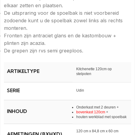
elkaar zetten en plaatsen.
De uitspraring voor de spoelbak is niet voorbereid
zodoende kunt u de spoelbak zowel links als rechts
monteren.
Fronten zijn antraciet glans en de kastombouw +
plinten zijn acazia.
De grepen zijn rvs semi greeploos.
Kitchenette 120cm op
ARTIKELTYPE
stelpoten
SERIE
Udin
Onderkast met 2 deuren +
INHOUD
bovenkast 120cm
+
houten werkblad met spoelbak
120 cm x 84,8 cm x 60 cm
AFMETINGEN (BXHXD)