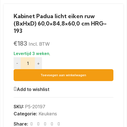
Kabinet Padua licht eiken ruw
(BxHxD) 60,0×84,8×60,0 cm HRG-
193
€
183
Incl. BTW
-
+
Toevoegen aan winkelwagen
Add to wishlist
SKU:
P5-20197
Categorie:
Keukens
Share: